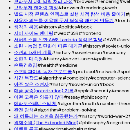
브라우저 URL 입력 처리 과정
#
browser
#
rendering
#
we
브라우저 렌더링 과정
#
browser
#
rendering
#
web
빌드 시점 콘텐츠 인덱스로 실행 시점 탐색 비용 줄이기
#
사용자 의도를 이용해 문서 탐색을 빠르게 만들기
#
front
생각의 싸움
#
history
#
politics
#
book
서버 사이드 렌더링
#
web
#
SSR
#
frontend
서버리스를 위한 AWS Lambda 정적 IP 할당
#
AWS
#
serv
소련 - 농업 집단화에 따른 대기근
#
history
#
soviet-uni
소련의 5개년 계획
#
history
#
soviet-union
#
economy
소련의 대숙청
#
history
#
soviet-union
#
politics
손목건초염
#
health
#
medicine
스포티파이의 독자 프로토콜
#
protocol
#
network
#
spot
시간 복잡도
#
algorithm
#
complexity
#
computer-scien
아주 짧은 소련사
#
history
#
soviet-union
#
book
애플 공증(notarization) 기록
#
apple
#
security
#
macos
어떤 고독은 외롭지 않다
#
essay
#
philosophy
에라토스테네스의 체
#
algorithm
#
math
#
number-theo
완전 탐색
#
algorithm
#
problem-solving
왜 히틀러는 소련을 침공했는가
#
history
#
world-war-2
외재주의 (The Extended Mind)
#
philosophy
#
cognition
이벤트 루프
#
javascript
#
web
#
runtime