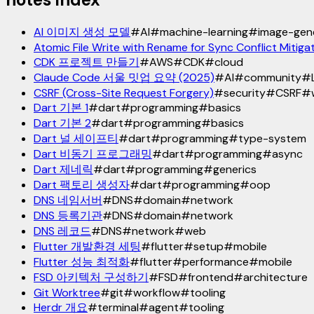
AI 이미지 생성 모델
#
AI
#
machine-learning
#
image-gen
Atomic File Write with Rename for Sync Conflict Mitiga
CDK 프로젝트 만들기
#
AWS
#
CDK
#
cloud
Claude Code 서울 밋업 요약 (2025)
#
AI
#
community
#
CSRF (Cross-Site Request Forgery)
#
security
#
CSRF
#
Dart 기본 1
#
dart
#
programming
#
basics
Dart 기본 2
#
dart
#
programming
#
basics
Dart 널 세이프티
#
dart
#
programming
#
type-system
Dart 비동기 프로그래밍
#
dart
#
programming
#
async
Dart 제네릭
#
dart
#
programming
#
generics
Dart 팩토리 생성자
#
dart
#
programming
#
oop
DNS 네임서버
#
DNS
#
domain
#
network
DNS 등록기관
#
DNS
#
domain
#
network
DNS 레코드
#
DNS
#
network
#
web
Flutter 개발환경 세팅
#
flutter
#
setup
#
mobile
Flutter 성능 최적화
#
flutter
#
performance
#
mobile
FSD 아키텍처 구성하기
#
FSD
#
frontend
#
architecture
Git Worktree
#
git
#
workflow
#
tooling
Herdr 개요
#
terminal
#
agent
#
tooling