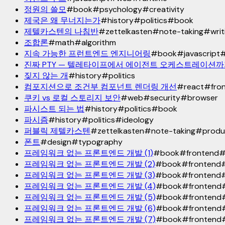
정원의 쓸모
#
book
#
psychology
#
creativity
제국은 왜 무너지는가
#
history
#
politics
#
book
제텔카스텐의 나침반
#
zettelkasten
#
note-taking
#
writ
조합론
#
math
#
algorithm
지속 가능한 프런트엔드 엔지니어링
#
book
#
javascript
진짜 PTY — 텔레타이프에서 에이전트 오케스트레이션
짖지 않는 개
#
history
#
politics
컴포지션으로 조건부 컴포넌트 렌더링 개선
#
react
#
fro
쿠키 vs 로컬 스토리지 보안
#
web
#
security
#
browser
파시스트 되는 법
#
history
#
politics
#
book
파시즘
#
history
#
politics
#
ideology
퍼블릭 제텔카스텐
#
zettelkasten
#
note-taking
#
produ
폰트
#
design
#
typography
프레임워크 없는 프론트엔드 개발 (1)
#
book
#
frontend
프레임워크 없는 프론트엔드 개발 (2)
#
book
#
frontend
프레임워크 없는 프론트엔드 개발 (3)
#
book
#
frontend
프레임워크 없는 프론트엔드 개발 (4)
#
book
#
frontend
프레임워크 없는 프론트엔드 개발 (5)
#
book
#
frontend
프레임워크 없는 프론트엔드 개발 (6)
#
book
#
frontend
프레임워크 없는 프론트엔드 개발 (7)
#
book
#
frontend