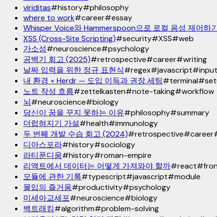
viriditas
#
history
#
philosophy
where to work
#
career
#
essay
Whisper Voice와 Hammerspoon으로 로컬 음성 제어하
XSS (Cross-Site Scripting)
#
security
#
XSS
#
web
가소성
#
neuroscience
#
psychology
공백기 회고 (2025)
#
retrospective
#
career
#
writing
날짜 입력을 위한 정규 표현식
#
regex
#
javascript
#
input
내 환경 × Herdr — 도입 이득과 권장 세팅
#
terminal
#
se
노트 작성 흐름
#
zettelkasten
#
note-taking
#
workflow
뇌
#
neuroscience
#
biology
당신이 꿈을 꾸지 못하는 이유
#
philosophy
#
summary
더럽혀지기 가설
#
health
#
immunology
두 번째 개발 수습 회고 (2024)
#
retrospective
#
career
디아스포라
#
history
#
sociology
라티푼디움
#
history
#
roman-empire
리액트에서 데이터는 어떻게 가져와야 할까
#
react
#
fro
모듈에 관한 기록
#
typescript
#
javascript
#
module
몰입의 즐거움
#
productivity
#
psychology
미세아교세포
#
neuroscience
#
biology
백트래킹
#
algorithm
#
problem-solving