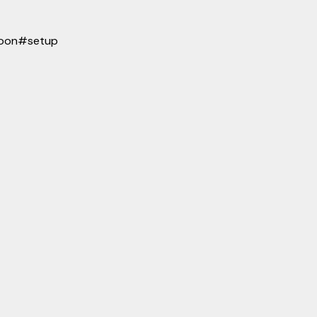
oon
#
setup