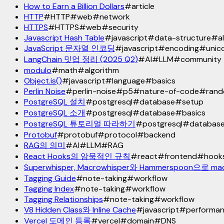
How to Earn a Billion Dollars
#
article
HTTP
#
HTTP
#
web
#
network
HTTPS
#
HTTPS
#
web
#
security
Javascript Hash Table
#
javascript
#
data-structure
#
a
JavaScript 문자열 인코딩
#
javascript
#
encoding
#
unic
LangChain 밋업 정리 (2025 Q2)
#
AI
#
LLM
#
community
modulo
#
math
#
algorithm
Object.is()
#
javascript
#
language
#
basics
Perlin Noise
#
perlin-noise
#
p5
#
nature-of-code
#
ran
PostgreSQL 설치
#
postgresql
#
database
#
setup
PostgreSQL 소개
#
postgresql
#
database
#
basics
PostgreSQL 튜토리얼 따라하기
#
postgresql
#
databas
Protobuf
#
protobuf
#
protocol
#
backend
RAG의 의미
#
AI
#
LLM
#
RAG
React Hooks의 암묵적인 규칙
#
react
#
frontend
#
hook
Superwhisper, Macrowhisper와 Hammerspoon으로
Tagging Guide
#
note-taking
#
workflow
Tagging Index
#
note-taking
#
workflow
Tagging Relationships
#
note-taking
#
workflow
V8 Hidden Class와 Inline Cache
#
javascript
#
performa
Vercel 도메인 등록
#
vercel
#
domain
#
DNS