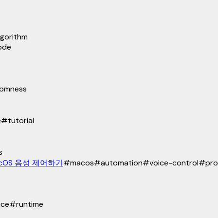
lgorithm
ode
domness
e
#
tutorial
s
 macOS 음성 제어하기
#
macos
#
automation
#
voice-control
#
pro
nce
#
runtime