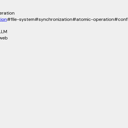
eration
tion
#
file-system
#
synchronization
#
atomic-operation
#
conf
LLM
web