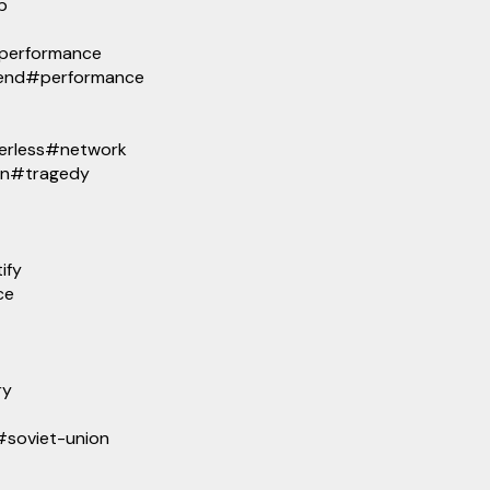
b
performance
end
#
performance
erless
#
network
on
#
tragedy
ify
ce
ry
#
soviet-union