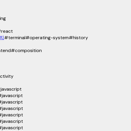
ing
#
react
까지
#
terminal
#
operating-system
#
history
ntend
#
composition
ctivity
#
javascript
#
javascript
#
javascript
#
javascript
#
javascript
#
javascript
#
javascript