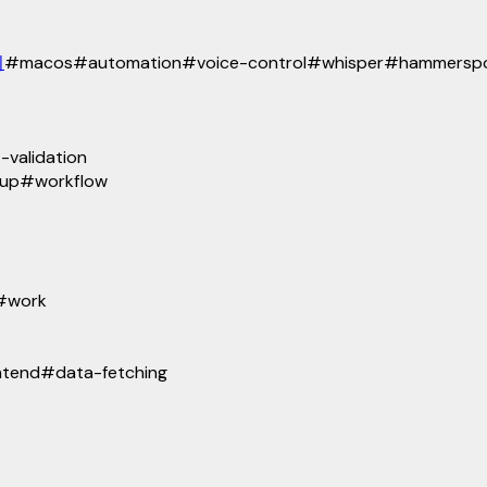
기
#
macos
#
automation
#
voice-control
#
whisper
#
hammersp
-validation
tup
#
workflow
#
work
ntend
#
data-fetching