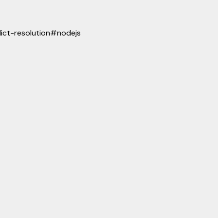
lict-resolution
#
nodejs